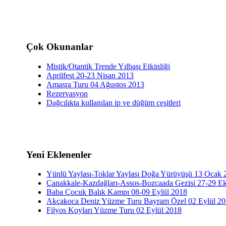
Çok Okunanlar
Mistik/Otantik Trende Yılbaşı Etkinliği
Aprilfest 20-23 Nisan 2013
Amasra Turu 04 Ağustos 2013
Rezervasyon
Dağcılıkta kullanılan ip ve düğüm çeşitleri
Yeni Eklenenler
Yünlü Yaylası-Toklar Yaylası Doğa Yürüyüşü 13 Ocak 
Çanakkale-Kazdağları-Assos-Bozcaada Gezisi 27-29 E
Baba Çocuk Balık Kampı 08-09 Eylül 2018
Akçakoca Deniz Yüzme Turu Bayram Özel 02 Eylül 2
Filyos Koyları Yüzme Turu 02 Eylül 2018