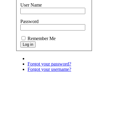
User Name
Password
Remember Me
Forgot your password?
Forgot your username?