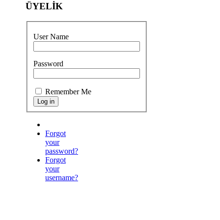
ÜYELİK
User Name
Password
Remember Me
Forgot
your
password?
Forgot
your
username?