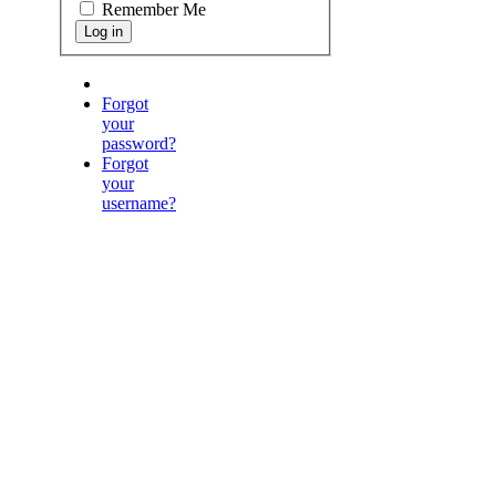
Remember Me
Forgot
your
password?
Forgot
your
username?