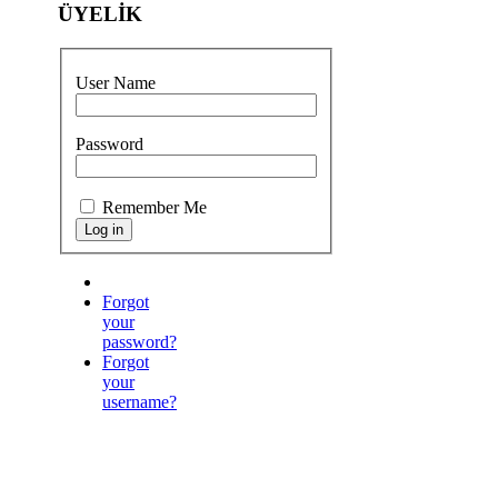
ÜYELİK
User Name
Password
Remember Me
Forgot
your
password?
Forgot
your
username?