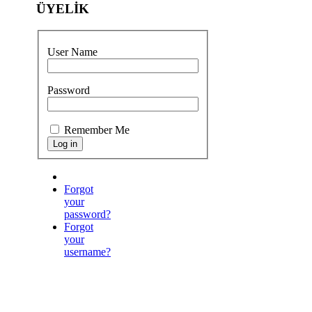
ÜYELİK
User Name
Password
Remember Me
Forgot
your
password?
Forgot
your
username?