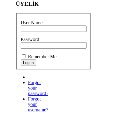
ÜYELİK
User Name
Password
Remember Me
Forgot
your
password?
Forgot
your
username?