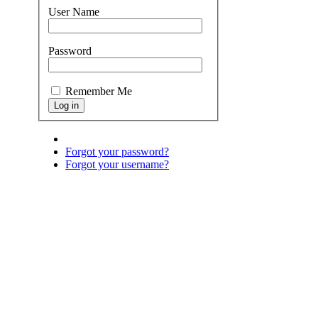
User Name
Password
Remember Me
Forgot your password?
Forgot your username?