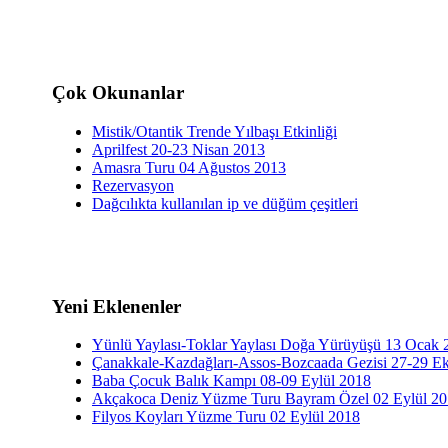
Çok Okunanlar
Mistik/Otantik Trende Yılbaşı Etkinliği
Aprilfest 20-23 Nisan 2013
Amasra Turu 04 Ağustos 2013
Rezervasyon
Dağcılıkta kullanılan ip ve düğüm çeşitleri
Yeni Eklenenler
Yünlü Yaylası-Toklar Yaylası Doğa Yürüyüşü 13 Ocak 
Çanakkale-Kazdağları-Assos-Bozcaada Gezisi 27-29 E
Baba Çocuk Balık Kampı 08-09 Eylül 2018
Akçakoca Deniz Yüzme Turu Bayram Özel 02 Eylül 2
Filyos Koyları Yüzme Turu 02 Eylül 2018